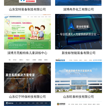
山东宜特装备制造有限公司
淄博冉齐化工有限公司
淄博月亮船特殊儿童训练中心
新坐标智能装备有限公司
山东亿宁环保科技有限公司
山东旺泰科技有限公司