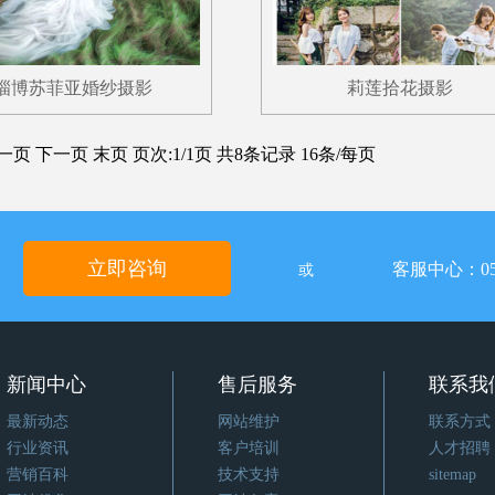
淄博苏菲亚婚纱摄影
莉莲拾花摄影
一页
下一页
末页
页次:1/1页 共8条记录 16条/每页
立即咨询
客服中心：05
或
新闻中心
售后服务
联系我
最新动态
网站维护
联系方式
行业资讯
客户培训
人才招聘
营销百科
技术支持
sitemap