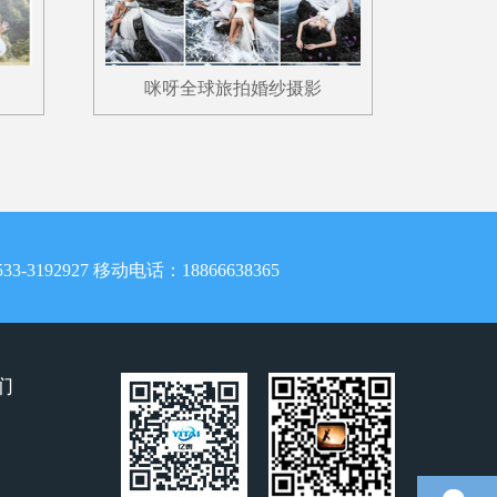
咪呀全球旅拍婚纱摄影
33-
3192927
移动电话：18866638365
们