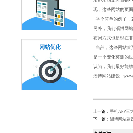
用起来感觉体验很
现，这些网站的页
举个简单的例子，
另外，我们淄博网站
布局方式也是现在
当然，这些网站首
是一个变化莫测的
认为，我们最好能够
淄博网站建设
www.
上一篇：
手机APP三
下一篇：
淄博网站建