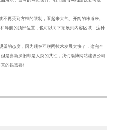
里面展示了当今的网页设计。我们淄博网站建设公司发
线不再受到方框的限制，看起来大气、开阔的味道来。
o和导航的顶部位置，也可以向下拓展到内容区域，这种
观望的态度，因为现在互联网技术发展太快了，这完全
，但是喜新厌旧却是人类的共性，我们淄博网站建设公司
真的很需要!