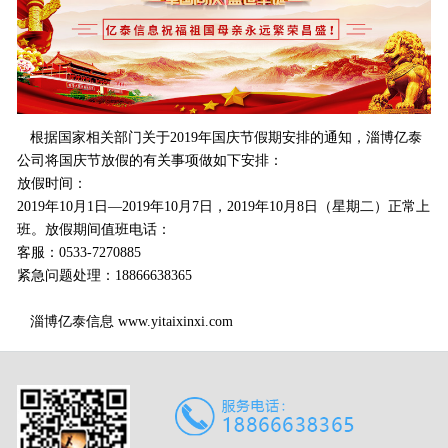
根据国家相关部门关于2019年国庆节假期安排的通知，淄博亿泰
公司将国庆节放假的有关事项做如下安排：
放假时间：
2019年10月1日—2019年10月7日，2019年10月8日（星期二）正常上
班。放假期间值班电话：
客服：0533-7270885
紧急问题处理：18866638365
淄博亿泰信息
www.yitaixinxi.com