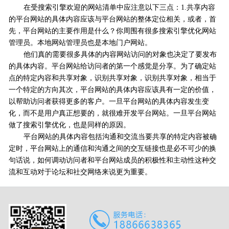
在受搜索引擎欢迎的网站清单中应注意以下三点：1.共享内容
的平台网站的具体内容应该与平台网站的整体定位相关，或者，首
先，平台网站的主要作用是什么？你周围有很多搜索引擎优化网站
管理员。本地网站管理员也是本地门户网站。
他们真的需要很多具体的内容网站访问的对象也决定了要发布
的具体内容。平台网站给访问者的第一个感觉是分享。为了确定站
点的特定内容和共享对象，识别共享对象，识别共享对象，相当于
一个特定的方向其次，平台网站的具体内容应该具有一定的价值，
以帮助访问者获得更多的客户。一旦平台网站的具体内容发生变
化，而不是用户真正想要的，就很难开发平台网站。一旦平台网站
做了搜索引擎优化，也是同样的原因。
平台网站的具体内容包括沟通和交流当要共享的特定内容被确
定时，平台网站上的通信和沟通之间的交互链接也是必不可少的换
句话说，如何调动访问者和平台网站成员的积极性和主动性这种交
流和互动对于论坛和社交网络来说更为重要。