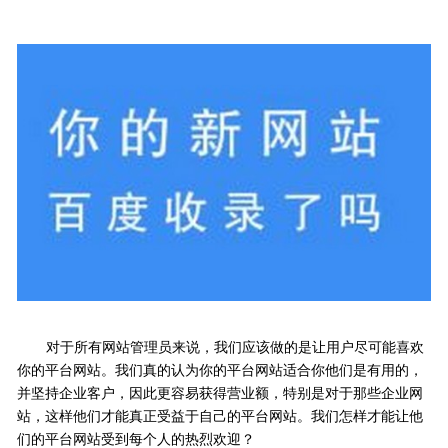
对于所有网站管理员来说，我们应该做的是让用户尽可能喜欢
你的平台网站。我们真的认为你的平台网站适合你他们是有用的，
并坚持企业客户，因此更容易获得营业额，特别是对于那些企业网
站，这样他们才能真正受益于自己的平台网站。我们怎样才能让他
们的平台网站受到每个人的热烈欢迎？