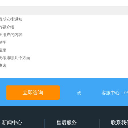
节假期安排通知
内容介绍
于用户的内容
键字
稳定
要考虑哪几个方面
快速
立即咨询
客服中心：05
或
新闻中心
售后服务
联系我