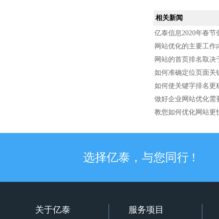
相关新闻
亿泰信息2020年春
网站优化的主要工作
网站的首页排名取决
如何准确定位页面关
如何使关键字排名更
做好企业网站优化需
教您如何优化网站更
选择亿泰，与您同行 !
关于亿泰
服务项目