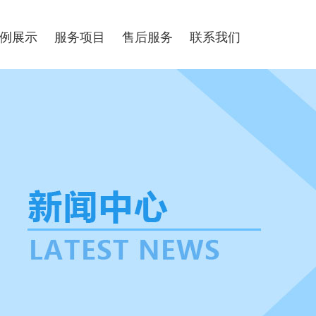
例展示
服务项目
售后服务
联系我们