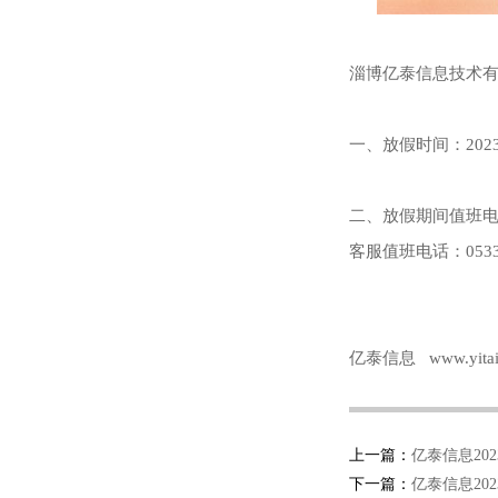
淄博亿泰信息技术有
一、放假时间：202
二、放假期间值班
客服值班电话：0533-
亿泰信息 www.yitaix
上一篇：
亿泰信息20
下一篇：
亿泰信息20