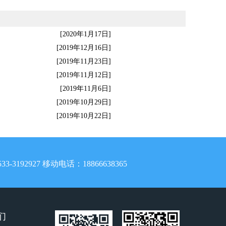
[2020年1月17日]
[2019年12月16日]
[2019年11月23日]
[2019年11月12日]
[2019年11月6日]
[2019年10月29日]
[2019年10月22日]
33-
3192927
移动电话：18866638365
们