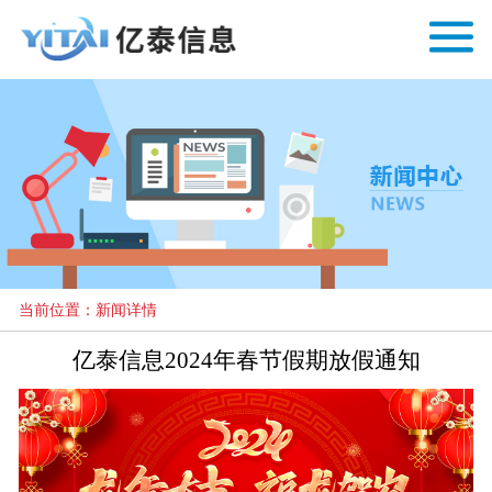
当前位置：新闻详情
亿泰信息2024年春节假期放假通知